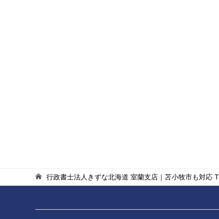
行政書士法人きずな北海道 室蘭支店｜苫小牧市も対応
T