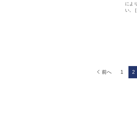
によ
い。 [
前へ
1
2